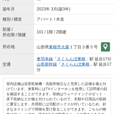
築年月
2023年 3月(築3年)
種別 / 構造
アパート / 木造
部屋 /
101 / 1階 / 2階建
所在階 / 階建
所在地
山形県
東根市
大森
１丁目３番５号
奥羽本線
「
さくらんぼ東根
」駅 徒歩17分
交通
山形新幹線
「
さくらんぼ東根
」駅 徒歩17
分
室内設備は浴室乾燥機・洗面所独立など充実した設備を備え付
けています。来客時にはTVインターホンを使用して訪問者の顔
を確認することができます。収納はウォークインクロゼット・
床下収納などが備え付けられているので、衣類や日用品の収納
に重宝します。共用部には宅配ボックスが付いているため、好
きなタイミングで荷物を受け取ることができます。こちらの物