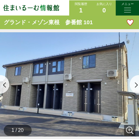
閲覧履歴
お気に入り
メニュー
1
0
グランド・メゾン東根 参番館 101
1 / 20