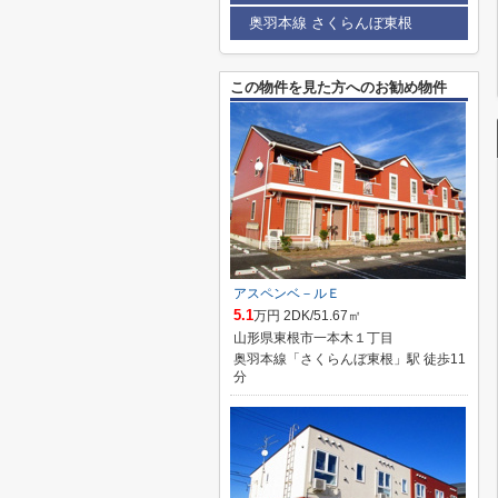
奥羽本線 さくらんぼ東根
この物件を見た方へのお勧め物件
アスペンベ－ルＥ
5.1
万円 2DK/51.67㎡
山形県東根市一本木１丁目
奥羽本線「さくらんぼ東根」駅 徒歩11
分