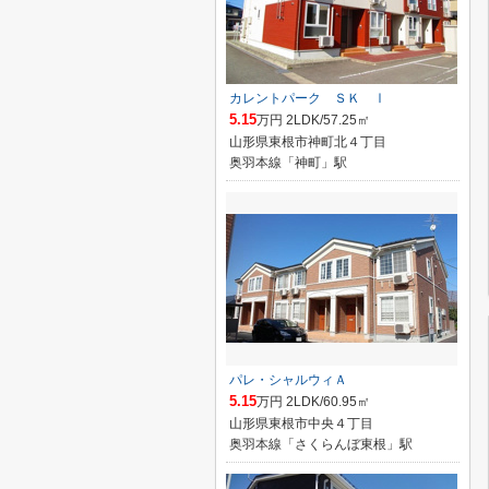
カレントパーク ＳＫ Ⅰ
5.15
万円 2LDK/57.25㎡
山形県東根市神町北４丁目
奥羽本線「神町」駅
パレ・シャルウィＡ
5.15
万円 2LDK/60.95㎡
山形県東根市中央４丁目
奥羽本線「さくらんぼ東根」駅