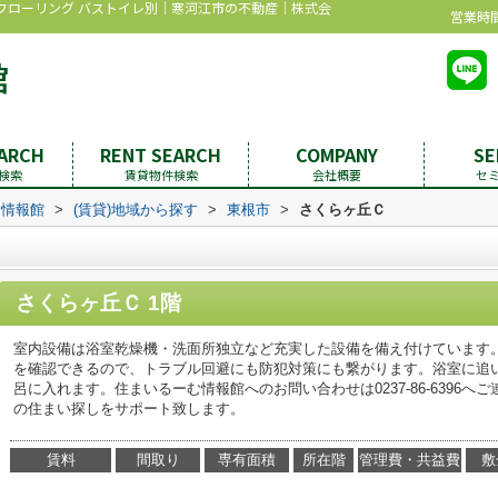
き フローリング バストイレ別｜寒河江市の不動産｜株式会
営業時間：
EARCH
RENT SEARCH
COMPANY
SE
検索
賃貸物件検索
会社概要
セ
む情報館
>
(賃貸)地域から探す
>
東根市
>
さくらヶ丘Ｃ
さくらヶ丘Ｃ 1階
室内設備は浴室乾燥機・洗面所独立など充実した設備を備え付けています
を確認できるので、トラブル回避にも防犯対策にも繋がります。浴室に追
呂に入れます。住まいるーむ情報館へのお問い合わせは0237-86-6396
の住まい探しをサポート致します。
賃料
間取り
専有面積
所在階
管理費・共益費
敷