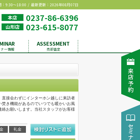
9:30～18:00
最新更新：2026年08月07日
0237-86-6396
本店
023-615-8077
山形店
MINAR
ASSESSMENT
ミナー情報
売却査定
。直接会わずにインターホン越しに来訪者
い焚き機能があるのでいつでも暖かいお風
へご連絡お願いします。当社スタッフがお客様
金
礼金