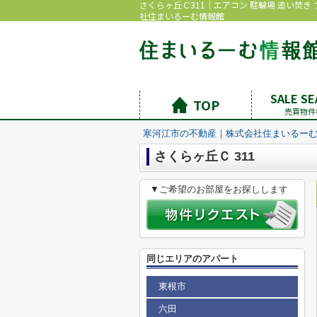
さくらヶ丘Ｃ311｜エアコン 駐輪場 追い焚
社住まいるーむ情報館
SALE S
TOP
売買物件
寒河江市の不動産｜株式会社住まいるー
さくらヶ丘Ｃ 311
▼ご希望のお部屋をお探しします
同じエリアのアパート
東根市
六田