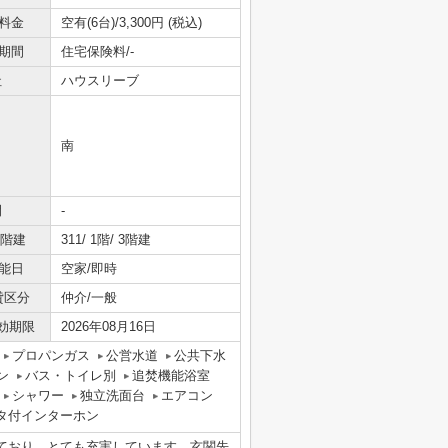
料金
空有(6台)/3,300円 (税込)
期間
住宅保険料/-
社
ハウスリーブ
南
間
-
/階建
311/ 1階/ 3階建
能日
空家/即時
貸区分
仲介/一般
効期限
2026年08月16日
プロパンガス
公営水道
公共下水
ン
バス・トイレ別
追焚機能浴室
シャワー
独立洗面台
エアコン
ニタ付インターホン
ており、とても充実しています。玄関先