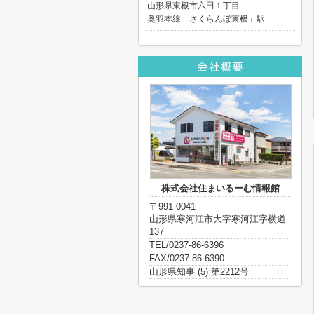
山形県東根市六田１丁目
奥羽本線「さくらんぼ東根」駅
株式会社住まいるーむ情報館
〒991-0041
山形県寒河江市大字寒河江字横道
137
TEL/0237-86-6396
FAX/0237-86-6390
山形県知事 (5) 第2212号