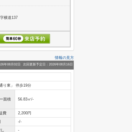
字横道137
情報の見方
26年08月02日
次回更新予定日：2026年08月16日
通り東」 停歩19分
ニー面積
56.83㎡/-
益費
2,200円
引
-/-
増し
-