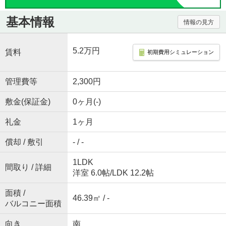
基本情報
情報の見方
5.2万円
賃料
初期費用シミュレーション
管理費等
2,300円
敷金(保証金)
0ヶ月(-)
礼金
1ヶ月
償却 / 敷引
- / -
1LDK
間取り / 詳細
洋室 6.0帖
/
LDK 12.2帖
面積 /
46.39㎡ / -
バルコニー面積
向き
南