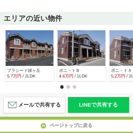
エリアの近い物件
プラシード緑ヶ丘
ボニ－トＢ
ボニ－トＡ
5.7
万
円
/ 2LDK
4.6
万
円
/ 1LDK
5.2
万
円
/ 2
メールで共有する
LINEで共有する
ページトップに戻る