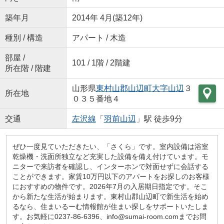
築年月
2014年 4月(築12年)
種別 / 構造
アパート / 木造
部屋 /
101 / 1階 / 2階建
所在階 / 階建
山形県
東村山郡山辺町
大字山辺
３
所在地
０３５番地４
交通
左沢線
「
羽前山辺
」駅 徒歩9分
ぜひ一度見ていただきたい、「さくら」です。室内設備は浴室
乾燥機・洗面所独立など充実した設備を備え付けています。モ
ニターで来訪者を確認し、インターホンで対面せずに会話する
ことができます。家賃10万円以下のアパートをお探しのお客様
におすすめの物件です。2026年7月の入居期日指定です。そこ
から新たな生活が始まります。東村山郡山辺町で新生活を始め
るなら、住まいるーむ情報館が住まい探しをサポートいたしま
す。お気軽に0237-86-6396、info@sumai-room.comまでお問