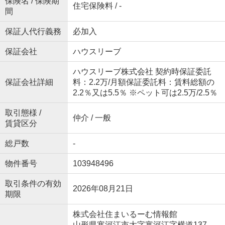
保険名 / 保険期
住宅保険料 / -
間
保証人代行義務
必加入
保証会社
ハウスリーブ
ハウスリーブ株式会社 契約時保証委託
保証会社詳細
料：2.2万/月額保証委託料：賃料総額の
2.2％又は5.5％ ※ペット可は2.5万/2.5％
取引態様 /
仲介 / 一般
賃貸区分
総戸数
-
物件番号
103948496
取引条件の有効
2026年08月21日
期限
株式会社住まいるーむ情報館
山形県寒河江市大字寒河江字横道137