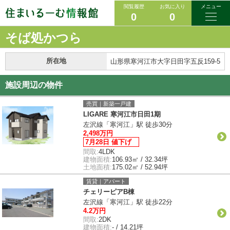
閲覧履歴
お気に入り
メニュー
0
0
そば処かつら
所在地
山形県寒河江市大字日田字五反159-5
施設周辺の物件
売買｜新築一戸建
LIGARE 寒河江市日田1期
左沢線「寒河江」駅 徒歩30分
2,498万円
7月28日 値下げ
間取:
4LDK
建物面積:
106.93㎡ / 32.34坪
土地面積:
175.02㎡ / 52.94坪
賃貸｜アパート
チェリーピアB棟
左沢線「寒河江」駅 徒歩22分
4.2万円
間取:
2DK
建物面積:
- / 14.21坪