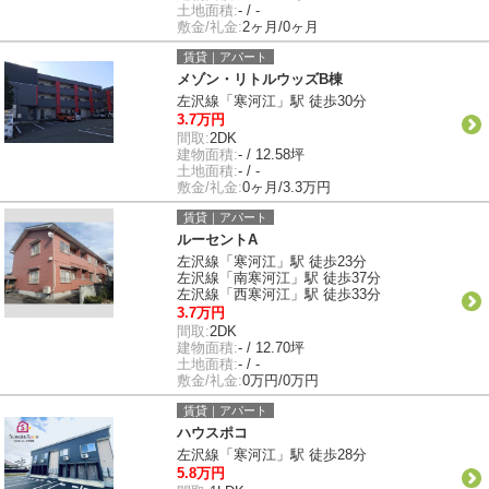
土地面積:
- / -
敷金/礼金:
2ヶ月/0ヶ月
賃貸｜アパート
メゾン・リトルウッズB棟
左沢線「寒河江」駅 徒歩30分
3.7万円
間取:
2DK
建物面積:
- / 12.58坪
土地面積:
- / -
敷金/礼金:
0ヶ月/3.3万円
賃貸｜アパート
ルーセントA
左沢線「寒河江」駅 徒歩23分
左沢線「南寒河江」駅 徒歩37分
左沢線「西寒河江」駅 徒歩33分
3.7万円
間取:
2DK
建物面積:
- / 12.70坪
土地面積:
- / -
敷金/礼金:
0万円/0万円
賃貸｜アパート
ハウスポコ
左沢線「寒河江」駅 徒歩28分
5.8万円