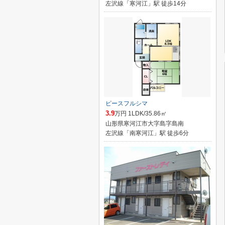
左沢線「寒河江」駅 徒歩14分
ピースフルシマ
3.9
万円 1LDK/35.86㎡
山形県寒河江市大字島字島南
左沢線「南寒河江」駅 徒歩6分