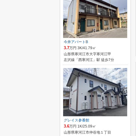
今井アパートB
3.7
万円 3K/41.79㎡
山形県寒河江市大字寒河江甲
左沢線「西寒河江」駅 徒歩7分
グレイス参番館
3.6
万円 1K/25.09㎡
山形県寒河江市仲谷地１丁目