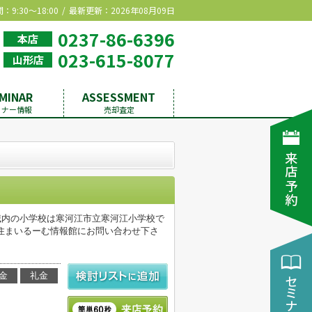
9:30～18:00
最新更新：2026年08月09日
0237-86-6396
本店
023-615-8077
山形店
MINAR
ASSESSMENT
ミナー情報
売却査定
域内の小学校は寒河江市立寒河江小学校で
住まいるーむ情報館にお問い合わせ下さ
金
礼金