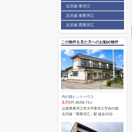
左沢線 寒河江
左沢線 南寒河江
左沢線 西寒河江
この物件を見た方へのお勧め物件
内の袋レントハウス
3.7
万円 3K/56.73㎡
山形県寒河江市大字寒河江字内の袋
左沢線「西寒河江」駅 徒歩10分