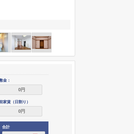
敷金：
前家賃（日割り）
合計