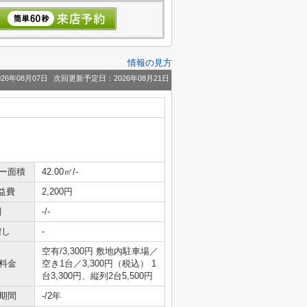
情報の見方
26年08月07日
次回更新予定日：2026年08月21日
ニー面積
42.00㎡/-
益費
2,200円
引
-/-
増し
-
空有/3,300円 敷地内駐車場／
料金
空き1台／3,300円（税込） 1
台3,300円、縦列2台5,500円
期間
-/2年