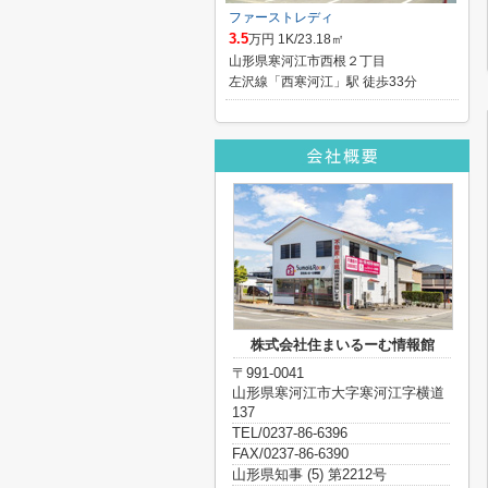
ファーストレディ
3.5
万円 1K/23.18㎡
山形県寒河江市西根２丁目
左沢線「西寒河江」駅 徒歩33分
株式会社住まいるーむ情報館
〒991-0041
山形県寒河江市大字寒河江字横道
137
TEL/0237-86-6396
FAX/0237-86-6390
山形県知事 (5) 第2212号