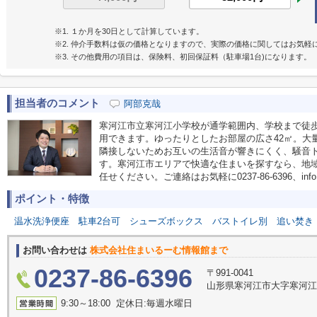
※1. １か月を30日として計算しています。
※2. 仲介手数料は仮の価格となりますので、実際の価格に関してはお気軽
※3. その他費用の項目は、保険料、初回保証料（駐車場1台)になります。
担当者のコメント
阿部克哉
寒河江市立寒河江小学校が通学範囲内、学校まで徒歩
用できます。ゆったりとしたお部屋の広さ42㎡。大
隣接しないためお互いの生活音が響きにくく、騒音
す。寒河江市エリアで快適な住まいを探すなら、地
任せください。ご連絡はお気軽に0237-86-6396、info@
ポイント・特徴
温水洗浄便座
駐車2台可
シューズボックス
バストイレ別
追い焚き
お問い合わせは
株式会社住まいるーむ情報館まで
0237-86-6396
〒991-0041
山形県寒河江市大字寒河江
9:30～18:00 定休日:毎週水曜日