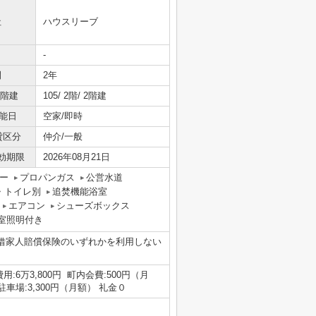
社
ハウスリーブ
-
間
2年
/階建
105/ 2階/ 2階建
能日
空家/即時
貸区分
仲介/一般
効期限
2026年08月21日
ー
プロパンガス
公営水道
・トイレ別
追焚機能浴室
エアコン
シューズボックス
室照明付き
借家人賠償保険のいずれかを利用しない
用:6万3,800円 町内会費:500円（月
駐車場:3,300円（月額） 礼金０