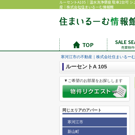
ルーセントA105｜温水洗浄便座 駐車2台可 
産｜株式会社住まいるーむ情報館
SALE S
TOP
売買物件
寒河江市の不動産｜株式会社住まいるー
ルーセントA 105
▼ご希望のお部屋をお探しします
同じエリアのアパート
寒河江市
新山町