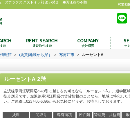
シューズボックス バストイレ別 追い焚き｜寒河江市の不動
営業時間：
EARCH
RENT SEARCH
COMPANY
SE
検索
賃貸物件検索
会社概要
セ
む情報館
>
(賃貸)地域から探す
>
寒河江市
>
ルーセントA
ルーセントA 2階
左沢線寒河江駅周辺への引っ越しをお考えなら「ルーセントA」。通学区
徒歩20分です。左沢線寒河江周辺の賃貸情報のことなら、地域に特化した
い。ご連絡は0237-86-6396からお気軽にどうぞ、お待ちしております。
賃料
間取り
専有面積
所在階
管理費・共益費
敷