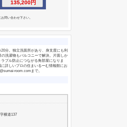
にお問い合わせ下さい。
20分。独立洗面所があり、身支度にも利
量の洗濯物もバルコニーで解決。片面しか
トラブル防止につながる角部屋になりま
域に詳しいプロの住まいるーむ情報館にお
sumai-room.comまで。
字横道137