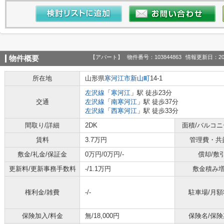
【アパート】
物件番号：103844863
情報更新日：20
物件概要
所在地
山形県
寒河江市
新山町
14-1
左沢線
「
寒河江
」駅 徒歩23分
交通
左沢線
「
南寒河江
」駅 徒歩37分
左沢線
「
西寒河江
」駅 徒歩33分
間取り/詳細
2DK
面積/バルコ
賃料
3.7万円
管理費・共
敷金/礼金/保証金
0万円/0万円/-
償却/敷
更新料/更新事務手数料
-/1.1万円
敷金積み
権利金/雑費
-/-
駐車場/月額
保険加入/料金
無/18,000円
保険名/保険