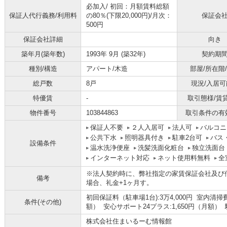
必加入/
初回：月額賃料総額
保証人代行義務/利用料
の80％(下限20,000円)/月次：
保証会
500円
保証会社詳細
向き
築年月(築年数)
1993年 9月 (築32年)
契約期
種別/構造
アパート/木造
部屋/所在階
総戸数
8戸
現況/入居可
特優賃
-
取引態様/賃
物件番号
103844863
取引条件の有
保証人不要
２人入居可
法人可
バルコニ
公共下水
照明器具付き
駐車2台可
バス
設備条件
温水洗浄便座
洗髪洗面化粧台
独立洗面台
インターネット対応
ネット使用料無料
全
※法人契約時に、弊社指定の家賃保証会社及び
備考
場合、礼金+1ヶ月す。
初回保証料（駐車場1台):3万4,000円 室内清掃費
条件(その他)
額） 安心サポート24プラス:1,650円（月額） 
株式会社住まいるーむ情報館