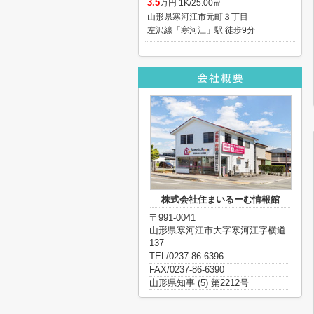
3.5
万円 1K/25.00㎡
山形県寒河江市元町３丁目
左沢線「寒河江」駅 徒歩9分
株式会社住まいるーむ情報館
〒991-0041
山形県寒河江市大字寒河江字横道
137
TEL/0237-86-6396
FAX/0237-86-6390
山形県知事 (5) 第2212号