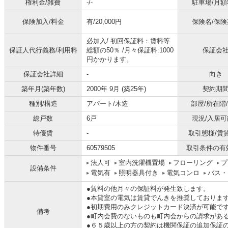
権利金/雑費
-/-
駐車場/月額
保険加入/料金
有/20,000円
保険名/保険
必加入/
初回保証料：賃料等
保証人代行義務/利用料
総額の50％ /月々保証料:1000
保証会
円かかります。
保証会社詳細
-
向き
築年月(築年数)
2000年 9月 (築25年)
契約期
種別/構造
アパート/木造
部屋/所在階
総戸数
6戸
現況/入居可
特優賃
-
取引態様/賃
物件番号
60579505
取引条件の有
法人可
室内洗濯機置場
フローリング
プ
設備条件
電気有
照明器具付き
電気コンロ
バス・
●賃料の他月々の保証料が発生致します。
●本貸室の電気は賃貸でんきを推奨しておりま
●初期費用のみクレジットカード決済が可能で
備考
●町内会費のないものも町内会からの請求があ
●６５歳以上の方の契約は機関保証の追加保証