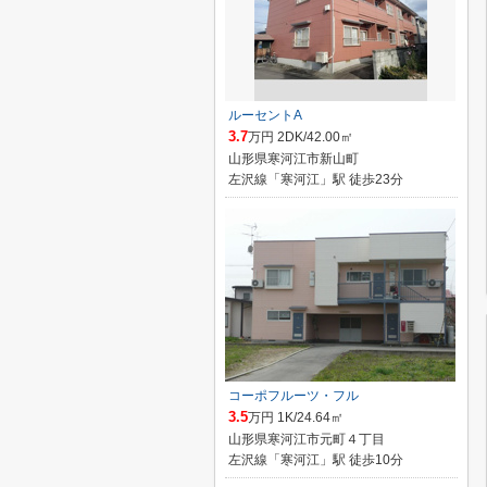
ルーセントA
3.7
万円 2DK/42.00㎡
山形県寒河江市新山町
左沢線「寒河江」駅 徒歩23分
コーポフルーツ・フル
3.5
万円 1K/24.64㎡
山形県寒河江市元町４丁目
左沢線「寒河江」駅 徒歩10分