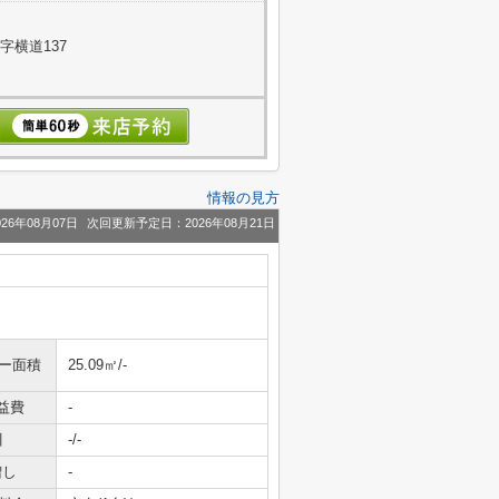
字横道137
情報の見方
26年08月07日
次回更新予定日：2026年08月21日
ニー面積
25.09㎡/-
益費
-
引
-/-
増し
-