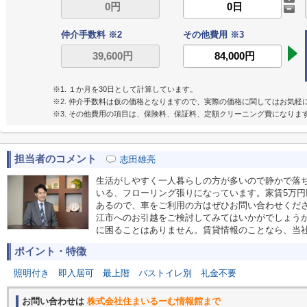
仲介手数料 ※2
その他費用 ※3
※1. １か月を30日として計算しています。
※2. 仲介手数料は仮の価格となりますので、実際の価格に関してはお気軽
※3. その他費用の項目は、保険料、保証料、定額クリーニング費になりま
担当者のコメント
志田雄亮
生活がしやすく一人暮らしの方が多いので静かで落
いる、フローリング張りになっています。家賃5万円
あるので、車をご利用の方はぜひお問い合わせくだ
江市へのお引越をご検討してみてはいかがでしょう
に困ることはありません。賃貸情報のことなら、当
ポイント・特徴
照明付き
即入居可
最上階
バストイレ別
礼金不要
お問い合わせは
株式会社住まいるーむ情報館まで