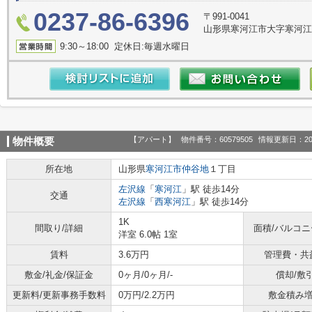
0237-86-6396
〒991-0041
山形県寒河江市大字寒河江
9:30～18:00 定休日:毎週水曜日
【アパート】
物件番号：60579505
情報更新日：20
物件概要
所在地
山形県
寒河江市
仲谷地
１丁目
左沢線
「
寒河江
」駅 徒歩14分
交通
左沢線
「
西寒河江
」駅 徒歩14分
1K
間取り/詳細
面積/バルコ
洋室 6.0帖 1室
賃料
3.6万円
管理費・共
敷金/礼金/保証金
0ヶ月/0ヶ月/-
償却/敷
更新料/更新事務手数料
0万円/2.2万円
敷金積み