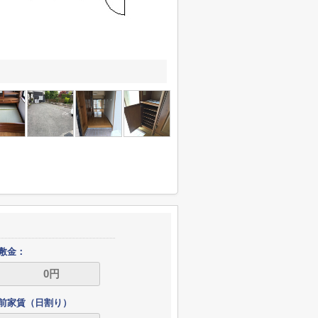
敷金：
前家賃（日割り）