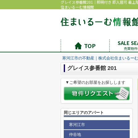
グレイス参番館201｜照明付き 即入居可 最
住まいるーむ情報館
SALE S
TOP
売買物件
寒河江市の不動産｜株式会社住まいるー
グレイス参番館 201
▼ご希望のお部屋をお探しします
同じエリアのアパート
寒河江市
仲谷地