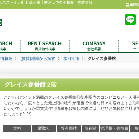
上階 バストイレ別 礼金不要｜寒河江市の不動産｜株式会社
営業時間：
EARCH
RENT SEARCH
COMPANY
SE
検索
賃貸物件検索
会社概要
セ
む情報館
>
(賃貸)地域から探す
>
寒河江市
>
グレイス参番館
グレイス参番館 2階
こだわりポイント満載のグレイス参番館◎徒歩圏内のコンビニなど一人暮
したいなら、広々とした最上階の物件が優雅で快適な日々を送れますよ◎
いかがでしょうか◎賃貸住宅情報をお探しの際には、ぜひお気軽に当社ま
たします(*^_^*)
賃料
間取り
専有面積
所在階
管理費・共益費
敷