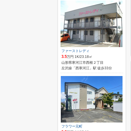
ファーストレディ
3.5
万円 1K/23.18㎡
山形県寒河江市西根２丁目
左沢線「西寒河江」駅 徒歩33分
フラワー元町