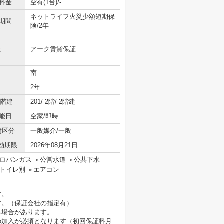
料金
空有(1台)/-
ネットライフ火災少額短期保
期間
険/2年
社
アーク賃貸保証
南
間
2年
/階建
201/ 2階/ 2階建
能日
空家/即時
貸区分
一般媒介/一般
効期限
2026年08月21日
ロパンガス
公営水道
公共下水
トイレ別
エアコン
す。
す。（保証会社の指定有）
る場合があります。
の加入が必須となります（初回保証料月