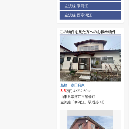
左沢線 寒河江
左沢線 西寒河江
この物件を見た方へのお勧め物件
船橋 森田貸家
3.5
万円 4K/82.50㎡
山形県寒河江市船橋町
左沢線「寒河江」駅 徒歩7分