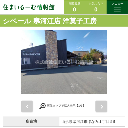
閲覧履歴
お気に入り
メニュー
0
0
シベール 寒河江店 洋菓子工房
前
次
画像タップで拡大表示【
1
/1】
所在地
山形県寒河江市ほなみ１丁目3-8