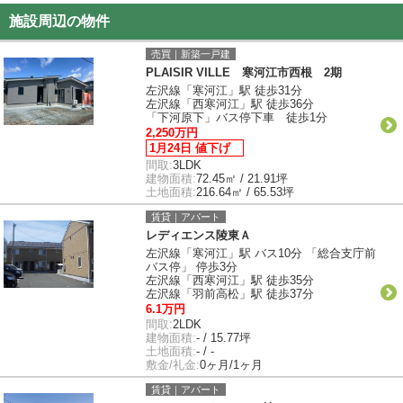
施設周辺の物件
売買｜新築一戸建
PLAISIR VILLE 寒河江市西根 2期
左沢線「寒河江」駅 徒歩31分
左沢線「西寒河江」駅 徒歩36分
「下河原下」バス停下車 徒歩1分
2,250万円
1月24日 値下げ
間取:
3LDK
建物面積:
72.45㎡ / 21.91坪
土地面積:
216.64㎡ / 65.53坪
賃貸｜アパート
レディエンス陵東Ａ
左沢線「寒河江」駅 バス10分 「総合支庁前
バス停」 停歩3分
左沢線「西寒河江」駅 徒歩35分
左沢線「羽前高松」駅 徒歩37分
6.1万円
間取:
2LDK
建物面積:
- / 15.77坪
土地面積:
- / -
敷金/礼金:
0ヶ月/1ヶ月
賃貸｜アパート