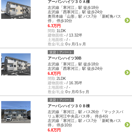
アーバンハイツ３０Ａ棟
左沢線「寒河江」駅 徒歩18分
左沢線「西寒河江」駅 徒歩24分
奥羽本線「山形」駅 バス7分 「新町角バス
停」 停歩10分
6.3万円
間取:
1LDK
建物面積:
- / 13.32坪
土地面積:
- / -
敷金/礼金:
0ヶ月/1ヶ月
賃貸｜アパート
アーバンハイツ30B
左沢線「寒河江」駅 徒歩18分
左沢線「西寒河江」駅 徒歩24分
6.8万円
間取:
2LDK
建物面積:
- / 16.35坪
土地面積:
- / -
敷金/礼金:
0ヶ月/0.5ヶ月
賃貸｜アパート
アーバンハイツ３０Ｂ棟
左沢線「寒河江」駅 バス26分 「マックスバ
リュ寒河江中央店バス停」 停歩4分
左沢線「寒河江」駅 バス7分 「新町角バス
停」 停歩10分
6.8万円