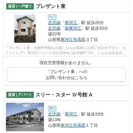
プレザント東
賃貸 | 一戸建て
礼0
左沢線
「
寒河江
」駅 徒歩20分
左沢線
「
南寒河江
」駅 徒歩33分
築22年
山形県
寒河江市
高田
３丁目
「プレザント東」の物件情報をお探しならお気軽にお問い合わせ下さい。セ
ブンイレブン 寒河江バイパス店が326mにある物件です。こちらは自走式駐
車場付きの物件です。こちらの物件は一...
現在空室情報がありません。
「プレザント東」への
お問い合わせはこちら
スリー・スター Ⅳ号館 A
賃貸 | アパート
敷0
左沢線
「
寒河江
」駅 徒歩19分
築13年
山形県
寒河江市
高田
１丁目