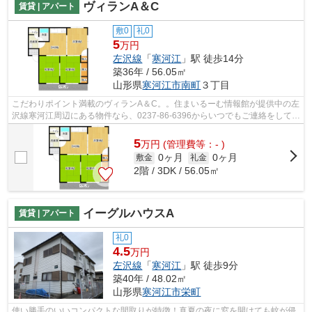
ヴィランA＆C
賃貸 | アパート
敷0
礼0
5
万円
左沢線
「
寒河江
」駅 徒歩14分
築36年 / 56.05㎡
山形県
寒河江市
南町
３丁目
こだわりポイント満載のヴィランA＆C。。住まいるーむ情報館が提供中の左
沢線寒河江周辺にある物件なら、0237-86-6396からいつでもご連絡をして下
さい。お待ちしてます。
5
万
円
(管理費等：- )
0ヶ月
0ヶ月
敷金
礼金
2階 / 3DK / 56.05㎡
イーグルハウスA
賃貸 | アパート
礼0
4.5
万円
左沢線
「
寒河江
」駅 徒歩9分
築40年 / 48.02㎡
山形県
寒河江市
栄町
使い勝手のいいコンパクトな間取りが特徴！真夏の夜に窓を開けても蚊が侵