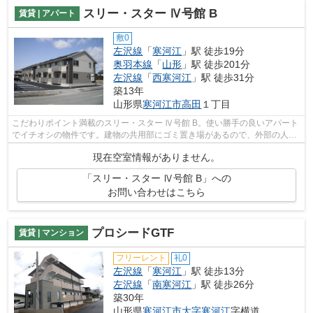
スリー・スター Ⅳ号館 B
賃貸 | アパート
敷0
左沢線
「
寒河江
」駅 徒歩19分
奥羽本線
「
山形
」駅 徒歩201分
左沢線
「
西寒河江
」駅 徒歩31分
築13年
山形県
寒河江市
高田
１丁目
こだわりポイント満載のスリー・スター Ⅳ号館 B。使い勝手の良いアパート
でイチオシの物件です。建物の共用部にゴミ置き場があるので、外部の人に
ゴミを見られるなどのトラブルも減ら...
現在空室情報がありません。
「スリー・スター Ⅳ号館 B」への
お問い合わせはこちら
プロシードGTF
賃貸 | マンション
フリーレント
礼0
左沢線
「
寒河江
」駅 徒歩13分
左沢線
「
南寒河江
」駅 徒歩26分
築30年
山形県
寒河江市
大字寒河江
字横道