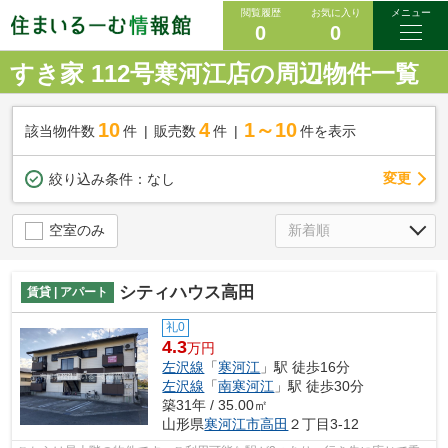
閲覧履歴
お気に入り
メニュー
0
0
すき家 112号寒河江店の周辺物件一覧
10
4
1～10
該当物件数
件
販売数
件
件を表示
変更
絞り込み条件：
なし
空室のみ
シティハウス高田
賃貸 | アパート
礼0
4.3
万円
左沢線
「
寒河江
」駅 徒歩16分
左沢線
「
南寒河江
」駅 徒歩30分
築31年 / 35.00㎡
山形県
寒河江市
高田
２丁目3-12