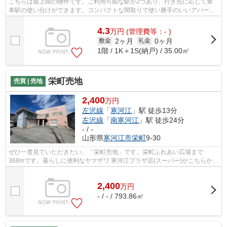
こちらは最上階の物件です。ご利用可能な駅が2つあり、行き先に応じて乗
車駅の使い分けができます。コンパクトな間取りで使い勝手のいいアパート
になってます。こちらの物件には自走式...
4.3
万
円
(管理費等：- )
2ヶ月
0ヶ月
敷金
礼金
1階 / 1K＋1S(納戸) / 35.00㎡
栄町売地
売買 | 売地
2,400
万円
左沢線
「
寒河江
」駅 徒歩13分
左沢線
「
南寒河江
」駅 徒歩24分
- / -
山形県
寒河江市
栄町
9-30
ぜひ一度見ていただきたい、「栄町売地」です。栄町ふれあい広場まで
368mです。暮らしに便利なヤマザワ 寒河江プラザ店(スーパー)がこちらから
385mのところにあります。お客様第一をモ...
2,400
万
円
- / - / 793.86㎡