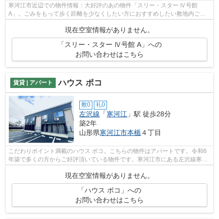
寒河江市近辺での物件情報：大好評のあの物件「スリー・スター Ⅳ号館
A」。ごみをもって歩く距離を少なくしたい方におすすめしたい敷地内ごみ
置き場です。こちらの物件はアパートです...
現在空室情報がありません。
「スリー・スター Ⅳ号館 A」への
お問い合わせはこちら
ハウス ポコ
賃貸 | アパート
敷0
礼0
左沢線
「
寒河江
」駅 徒歩28分
築2年
山形県
寒河江市
本楯
４丁目
こだわりポイント満載のハウス ポコ。こちらの物件はアパートです。令和6
年築で多くの方からご好評頂いている物件です。寒河江市にある左沢線寒河
江の近辺には物件が沢山あります。023...
現在空室情報がありません。
「ハウス ポコ」への
お問い合わせはこちら