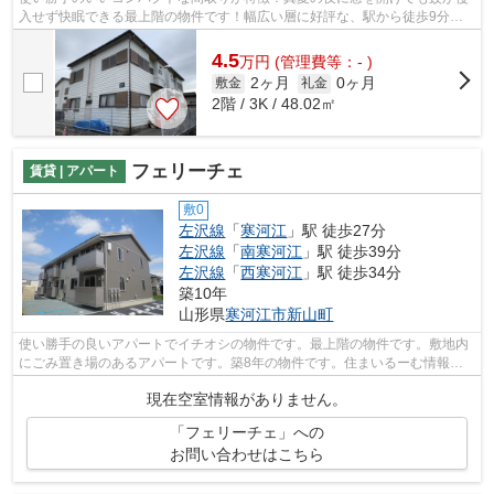
入せず快眠できる最上階の物件です！幅広い層に好評な、駅から徒歩9分に
立地する物件です！左沢線寒河江近辺の...
4.5
万
円
(管理費等：- )
2ヶ月
0ヶ月
敷金
礼金
2階 / 3K / 48.02㎡
フェリーチェ
賃貸 | アパート
敷0
左沢線
「
寒河江
」駅 徒歩27分
左沢線
「
南寒河江
」駅 徒歩39分
左沢線
「
西寒河江
」駅 徒歩34分
築10年
山形県
寒河江市
新山町
使い勝手の良いアパートでイチオシの物件です。最上階の物件です。敷地内
にごみ置き場のあるアパートです。築8年の物件です。住まいるーむ情報館
では左沢線寒河江に近く、交通アクセス...
現在空室情報がありません。
「フェリーチェ」への
お問い合わせはこちら