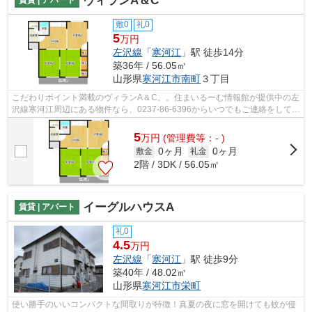
ヴィランA＆C
敷0
礼0
5
万円
左沢線
「
寒河江
」駅 徒歩14分
築36年 / 56.05㎡
山形県
寒河江市
南町
３丁目
こだわりポイント満載のヴィランA＆C。。住まいるーむ情報館が提供中の左
沢線寒河江周辺にある物件なら、0237-86-6396からいつでもご連絡をして下
さい。お待ちしてます。
5
万
円
(管理費等：- )
0ヶ月
0ヶ月
敷金
礼金
2階 / 3DK / 56.05㎡
イーグルハウスA
賃貸 | アパート
礼0
4.5
万円
左沢線
「
寒河江
」駅 徒歩9分
築40年 / 48.02㎡
山形県
寒河江市
栄町
使い勝手のいいコンパクトな間取りが特徴！真夏の夜に窓を開けても蚊が侵