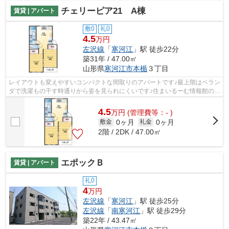
チェリーピア21 A棟
賃貸 | アパート
敷0
礼0
4.5
万円
左沢線
「
寒河江
」駅 徒歩22分
築31年 / 47.00㎡
山形県
寒河江市
本楯
３丁目
レイアウトも変えやすいコンパクトな間取りのアパートです♪最上階はベラン
ダで洗濯もの干す時通りから姿を見られにくいです♪住まいるーむ情報館の紹
介している物件が気になるなら、023...
4.5
万
円
(管理費等：- )
0ヶ月
0ヶ月
敷金
礼金
2階 / 2DK / 47.00㎡
エポックＢ
賃貸 | アパート
礼0
4
万円
左沢線
「
寒河江
」駅 徒歩25分
左沢線
「
南寒河江
」駅 徒歩29分
築22年 / 43.47㎡