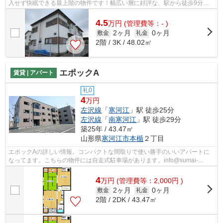
入せず快眠できる最上階の物件です！幅広い層に好評な、駅から徒歩9分に
立地する物件です！左沢線寒河江近辺の...
4.5
万
円
(管理費等：- )
2ヶ月
0ヶ月
敷金
礼金
2階 / 3K / 48.02㎡
エポックA
賃貸 | アパート
礼0
4
万円
左沢線
「
寒河江
」駅 徒歩25分
左沢線
「
南寒河江
」駅 徒歩29分
築25年 / 43.47㎡
山形県
寒河江市
本楯
２丁目
エポックAの詳しい情報。コンパクトな間取りで使い勝手のいいアパートに
なってます。こちらの物件には自走式駐車場があります。info@sumai-
room.comまでお問い合わせください。寒河江...
4
万
円
(管理費等：2,000円 )
2ヶ月
0ヶ月
敷金
礼金
2階 / 2DK / 43.47㎡