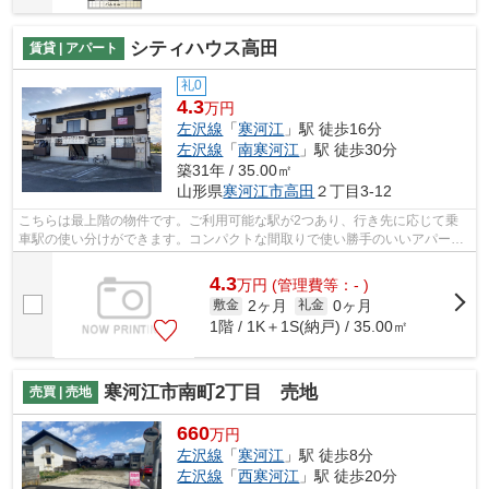
シティハウス高田
賃貸 | アパート
礼0
4.3
万円
左沢線
「
寒河江
」駅 徒歩16分
左沢線
「
南寒河江
」駅 徒歩30分
築31年 / 35.00㎡
山形県
寒河江市
高田
２丁目3-12
こちらは最上階の物件です。ご利用可能な駅が2つあり、行き先に応じて乗
車駅の使い分けができます。コンパクトな間取りで使い勝手のいいアパート
になってます。こちらの物件には自走式...
4.3
万
円
(管理費等：- )
2ヶ月
0ヶ月
敷金
礼金
1階 / 1K＋1S(納戸) / 35.00㎡
寒河江市南町2丁目 売地
売買 | 売地
660
万円
左沢線
「
寒河江
」駅 徒歩8分
左沢線
「
西寒河江
」駅 徒歩20分