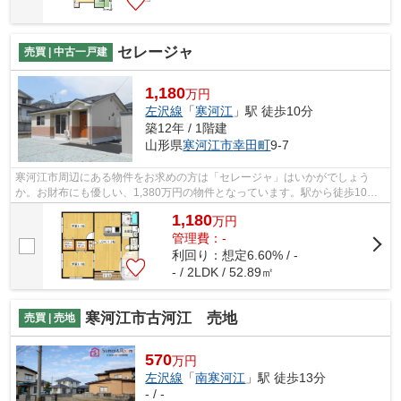
セレージャ
売買 | 中古一戸建
1,180
万円
左沢線
「
寒河江
」駅 徒歩10分
築12年 / 1階建
山形県
寒河江市
幸田町
9-7
寒河江市周辺にある物件をお求めの方は「セレージャ」はいかがでしょう
か。お財布にも優しい、1,380万円の物件となっています。駅から徒歩10分
の場所に位置する物件です。人生の中でも...
1,180
万
円
管理費：-
利回り：想定6.60% / -
- / 2LDK / 52.89㎡
寒河江市古河江 売地
売買 | 売地
570
万円
左沢線
「
南寒河江
」駅 徒歩13分
- / -