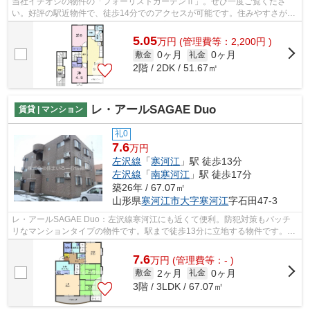
当社イチオシの物件の「フォーリストガーデンⅡ」。ぜひ一度ご覧くださ
い。好評の駅近物件で、徒歩14分でのアクセスが可能です。住みやすさが満
載でイチオシのアパートはこちらです。寒...
5.05
万
円
(管理費等：2,200円 )
0ヶ月
0ヶ月
敷金
礼金
2階 / 2DK / 51.67㎡
レ・アールSAGAE Duo
賃貸 | マンション
礼0
7.6
万円
左沢線
「
寒河江
」駅 徒歩13分
左沢線
「
南寒河江
」駅 徒歩17分
築26年 / 67.07㎡
山形県
寒河江市
大字寒河江
字石田47-3
レ・アールSAGAE Duo：左沢線寒河江にも近くて便利。防犯対策もバッチ
リなマンションタイプの物件です。駅まで徒歩13分に立地する物件です。周
辺に駅が二つあり、交通の利便性が高いで...
7.6
万
円
(管理費等：- )
2ヶ月
0ヶ月
敷金
礼金
3階 / 3LDK / 67.07㎡