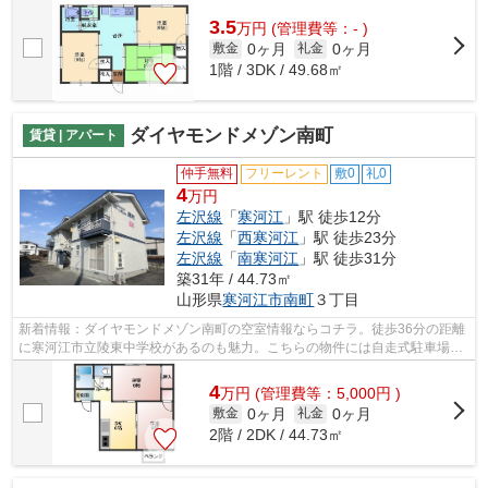
めたい方は是非当社までお問い合わせく...
3.5
万
円
(管理費等：- )
0ヶ月
0ヶ月
敷金
礼金
1階 / 3DK / 49.68㎡
ダイヤモンドメゾン南町
賃貸 | アパート
仲手無料
フリーレント
敷0
礼0
4
万円
左沢線
「
寒河江
」駅 徒歩12分
左沢線
「
西寒河江
」駅 徒歩23分
左沢線
「
南寒河江
」駅 徒歩31分
築31年 / 44.73㎡
山形県
寒河江市
南町
３丁目
新着情報：ダイヤモンドメゾン南町の空室情報ならコチラ。徒歩36分の距離
に寒河江市立陵東中学校があるのも魅力。こちらの物件には自走式駐車場が
あります。最上階の物件です。左沢線...
4
万
円
(管理費等：5,000円 )
0ヶ月
0ヶ月
敷金
礼金
2階 / 2DK / 44.73㎡