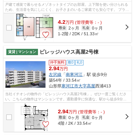
戸建て感覚で暮らせるメゾネットタイプのお部屋。上下階を使い分けられる
ため、生活音を気にしにくく、お子さまのいるご家庭でも安心です。 プライ
ベート空間をしっかり確保でき、家族...
4.2
万
円
(管理費等：- )
2ヶ月
0ヶ月
敷金
礼金
1-2階 / 2DK / 51.33㎡
ビレッジハウス高屋2号棟
賃貸 | マンション
仲手無料
敷0
礼0
2.94
万円
左沢線
「
南寒河江
」駅 徒歩9分
築54年 / 33.54㎡
山形県
寒河江市
大字高屋
西浦413
当社イチオシの物件の「ビレッジハウス高屋2号棟」。ぜひ一度ご覧くださ
い。こちらの物件はマンションです。通勤通学に快適な、駅から徒歩9分の
物件はいかがでしょうか。あなたのこだ...
2.94
万
円
(管理費等：- )
0ヶ月
0ヶ月
敷金
礼金
4階 / 2K / 33.54㎡