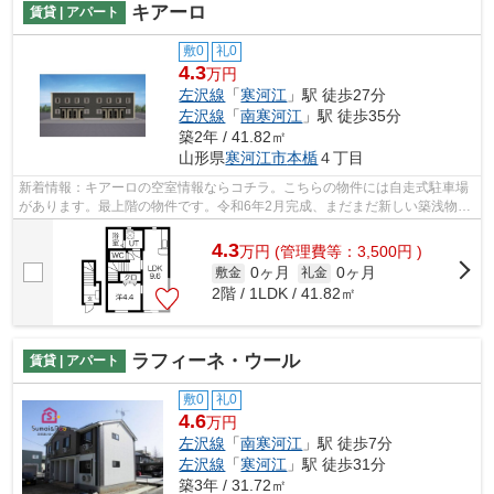
キアーロ
賃貸 | アパート
敷0
礼0
4.3
万円
左沢線
「
寒河江
」駅 徒歩27分
左沢線
「
南寒河江
」駅 徒歩35分
築2年 / 41.82㎡
山形県
寒河江市
本楯
４丁目
新着情報：キアーロの空室情報ならコチラ。こちらの物件には自走式駐車場
があります。最上階の物件です。令和6年2月完成、まだまだ新しい築浅物
件。こだわりたい条件などがあれば、023...
4.3
万
円
(管理費等：3,500円 )
0ヶ月
0ヶ月
敷金
礼金
2階 / 1LDK / 41.82㎡
ラフィーネ・ウール
賃貸 | アパート
敷0
礼0
4.6
万円
左沢線
「
南寒河江
」駅 徒歩7分
左沢線
「
寒河江
」駅 徒歩31分
築3年 / 31.72㎡