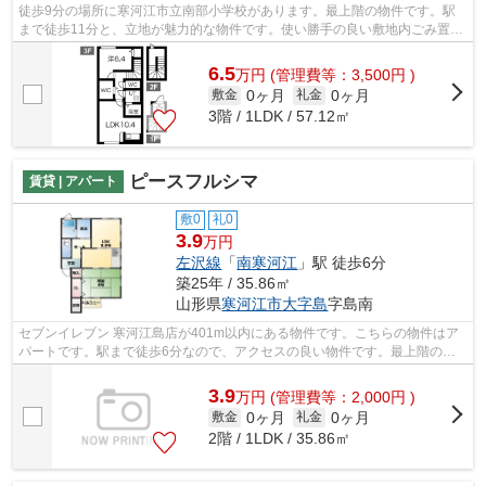
徒歩9分の場所に寒河江市立南部小学校があります。最上階の物件です。駅
まで徒歩11分と、立地が魅力的な物件です。使い勝手の良い敷地内ごみ置き
場付。より詳しい情報や内見のご予約は...
6.5
万
円
(管理費等：3,500円 )
0ヶ月
0ヶ月
敷金
礼金
3階 / 1LDK / 57.12㎡
ピースフルシマ
賃貸 | アパート
敷0
礼0
3.9
万円
左沢線
「
南寒河江
」駅 徒歩6分
築25年 / 35.86㎡
山形県
寒河江市
大字島
字島南
セブンイレブン 寒河江島店が401m以内にある物件です。こちらの物件はア
パートです。駅まで徒歩6分なので、アクセスの良い物件です。最上階の物
件です。左沢線南寒河江が最寄駅の物件...
3.9
万
円
(管理費等：2,000円 )
0ヶ月
0ヶ月
敷金
礼金
2階 / 1LDK / 35.86㎡