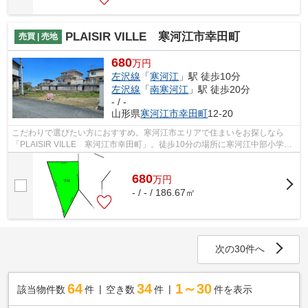
PLAISIR VILLE 寒河江市幸田町
売買 | 売地
680
万円
左沢線
「
寒河江
」駅 徒歩10分
左沢線
「
南寒河江
」駅 徒歩20分
- / -
山形県
寒河江市
幸田町
12-20
こだわりで選びたい方におすすめ。寒河江市エリアで住まいをお探しなら
「PLAISIR VILLE 寒河江市幸田町」。徒歩10分の場所に寒河江中部小学校
があります。知識と経験豊富な当社スタッ...
680
万
円
- / - / 186.67㎡
次の30件へ
64
34
1～30
該当物件数
件
空き数
件
件を表示