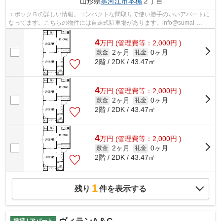
山形県
寒河江市
本楯
２丁目
エポックＢの詳しい情報。コンパクトな間取りで使い勝手のいいアパートに
なってます。こちらの物件には自走式駐車場があります。info@sumai-
room.comまでお問い合わせください。寒河江...
4
万
円
(管理費等：2,000円 )
2ヶ月
0ヶ月
敷金
礼金
2階 / 2DK / 43.47㎡
4
万
円
(管理費等：2,000円 )
2ヶ月
0ヶ月
敷金
礼金
2階 / 2DK / 43.47㎡
4
万
円
(管理費等：2,000円 )
2ヶ月
0ヶ月
敷金
礼金
2階 / 2DK / 43.47㎡
1
残り
件を表示する
賃貸 | アパート