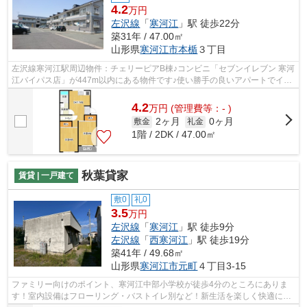
4.2
万円
左沢線
「
寒河江
」駅 徒歩22分
築31年 / 47.00㎡
山形県
寒河江市
本楯
３丁目
左沢線寒河江駅周辺物件：チェリーピアB棟♪コンビニ「セブンイレブン 寒河
江バイパス店」が447m以内にある物件です♪使い勝手の良いアパートでイチ
オシの物件です♪寒河江市の物件探しで...
4.2
万
円
(管理費等：- )
2ヶ月
0ヶ月
敷金
礼金
1階 / 2DK / 47.00㎡
秋葉貸家
賃貸 | 一戸建て
敷0
礼0
3.5
万円
左沢線
「
寒河江
」駅 徒歩9分
左沢線
「
西寒河江
」駅 徒歩19分
築41年 / 49.68㎡
山形県
寒河江市
元町
４丁目3-15
ファミリー向けのポイント、寒河江中部小学校が徒歩4分のところにありま
す！室内設備はフローリング・バストイレ別など！新生活を楽しく快適に始