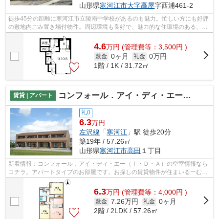
山形県
寒河江市
大字高屋
字西浦461-2
徒歩45分の距離に寒河江市立陵南中学校があるのも魅力。忙しい方にも好評
の敷地内ごみ置き場付物件。周辺環境も良好で、魅力的な住環境のある、
2023年築の物件です。こちらの物件はア...
4.6
万
円
(管理費等：3,500円 )
0ヶ月
0万円
敷金
礼金
1階 / 1K / 31.72㎡
コンフォール．アイ・ディ・エー（Ⅰ・Ｄ・Ａ）
賃貸 | アパート
礼0
6.3
万円
左沢線
「
寒河江
」駅 徒歩20分
築19年 / 57.26㎡
山形県
寒河江市
高田
１丁目
新着情報：コンフォール．アイ・ディ・エー（Ⅰ・Ｄ・Ａ）の空室情報なら
コチラ。アパートタイプのお部屋です。お探しの賃貸物件が住まいるーむ情
報館で取り扱っている物件から見つかる...
6.3
万
円
(管理費等：4,000円 )
7.26万円
0ヶ月
敷金
礼金
2階 / 2LDK / 57.26㎡