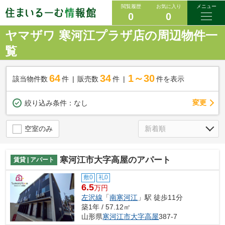
閲覧履歴
お気に入り
メニュー
0
0
ヤマザワ 寒河江プラザ店の周辺物件一
覧
64
34
1～30
該当物件数
件
販売数
件
件を表示
変更
絞り込み条件：
なし
空室のみ
寒河江市大字高屋のアパート
賃貸 | アパート
敷0
礼0
6.5
万円
左沢線
「
南寒河江
」駅 徒歩11分
築1年 / 57.12㎡
山形県
寒河江市
大字高屋
387-7