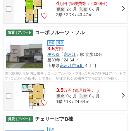
4
万
円
(管理費等：2,000円 )
2ヶ月
0ヶ月
敷金
礼金
2階 / 2DK / 43.47㎡
コーポフルーツ・フル
賃貸 | アパート
敷0
礼0
3.5
万円
左沢線
「
寒河江
」駅 徒歩10分
築33年 / 24.64㎡
山形県
寒河江市
元町
４丁目
左沢線寒河江駅周辺物件：コーポフルーツ・フル♪こちらの物件はアパートで
す♪こだわりの条件として多い、駅徒歩10分の物件です♪陽当たりが良く、日
中は電気代が節約できますのでおすす...
3.5
万
円
(管理費等：- )
0ヶ月
0ヶ月
敷金
礼金
1階 / 1K / 24.64㎡
チェリーピアB棟
賃貸 | アパート
礼0