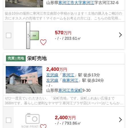
山形県
寒河江市
大字寒河江
字古河江32-6
徒歩10分の場所に寒河江市立南部小学校があります！土地の購入をご検討の
方にオススメの売地です！マイホームをお考えの方には、こちらの住宅用
地！住みやすい空間の条件の1つに前面道...
570
万
円
- / - / 203.61㎡
栄町売地
売買 | 売地
2,400
万円
左沢線
「
寒河江
」駅 徒歩13分
左沢線
「
南寒河江
」駅 徒歩24分
- / -
山形県
寒河江市
栄町
9-30
ぜひ一度見ていただきたい、「栄町売地」です。栄町ふれあい広場まで
368mです。暮らしに便利なヤマザワ 寒河江プラザ店(スーパー)がこちらから
385mのところにあります。お客様第一をモ...
2,400
万
円
- / - / 793.86㎡