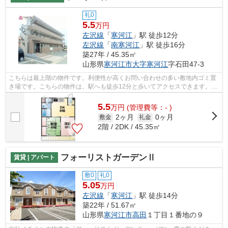
礼0
5.5
万円
左沢線
「
寒河江
」駅 徒歩12分
左沢線
「
南寒河江
」駅 徒歩16分
築27年 / 45.35㎡
山形県
寒河江市
大字寒河江
字石田47-3
こちらは最上階の物件です。利便性が高くお問い合わせの多い敷地内ゴミ置
き場です。こちらの物件は、駅へも徒歩12分と歩いてアクセスできます。外
装にこだわったオシャレなデザインの...
5.5
万
円
(管理費等：- )
2ヶ月
0ヶ月
敷金
礼金
2階 / 2DK / 45.35㎡
フォーリストガーデンⅡ
賃貸 | アパート
敷0
礼0
5.05
万円
左沢線
「
寒河江
」駅 徒歩14分
築22年 / 51.67㎡
山形県
寒河江市
高田
１丁目１番地の９