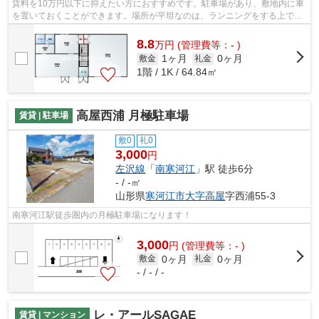
賃料を10万円以下に抑えたい方におすすめです。駐車場があり、敷地内に車
を置いておくことができます。場所が平坦なのは、ランニングをする上で抑
えたいポイントですね。立地が良く広...
8.8
万
円
(管理費等：- )
1ヶ月
0ヶ月
敷金
礼金
1階 / 1K / 64.84㎡
高屋西浦 月極駐車場
賃貸 | 駐車場
敷0
礼0
3,000
円
左沢線
「
南寒河江
」駅 徒歩6分
- / -㎡
山形県
寒河江市
大字高屋
字西浦55-3
南寒河江駅徒歩圏内の月極駐車場になります！
3,000
円
(管理費等：- )
0ヶ月
0ヶ月
敷金
礼金
- / - / -
レ・アールSAGAE
賃貸 | マンション