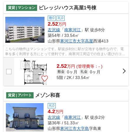
ビレッジハウス高屋1号棟
賃貸 | マンション
敷0
礼0
2.52
万円
左沢線
「
南寒河江
」駅 徒歩8分
築54年 / 33.54㎡
山形県
寒河江市
大字高屋
西浦413
こちらの物件はマンションです。駅徒歩8分に駅が立地する物件なので、電
車を多く利用する方にとって便利です。南寒河江周辺での住まい選びのコツ
をお教え致します。info@sumai-room.co...
2.52
万
円
(管理費等：- )
0ヶ月
0ヶ月
敷金
礼金
5階 / 2K / 33.54㎡
メゾン和喜
賃貸 | アパート
礼0
4.2
万円
左沢線
「
南寒河江
」駅 徒歩2分
築36年 / 51.33㎡
山形県
寒河江市
大字島
字島東