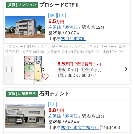
プロシードGTFⅡ
賃貸 | マンション
敷0
礼0
6.5
万円
左沢線
「
寒河江
」駅 徒歩12分
築25年 / 60.07㎡
山形県
寒河江市
栄町
「プロシードGTFⅡ」のここがイチオシ♪コンビニ「ファミリーマート 寒河
江高田店」が354m以内にある物件です♪好評の駅近物件で、徒歩12分でのア
クセスが可能です♪プライバシーにも配慮...
6.5
万
円
(管理費等：- )
0ヶ月
0ヶ月
敷金
礼金
1階 / 3LDK / 60.07㎡
石田テナント
賃貸 | 店舗事務所
礼0
8.8
万円
左沢線
「
寒河江
」駅 徒歩11分
築49年 / 64.84㎡
山形県
寒河江市
大字寒河江
字石田49-3