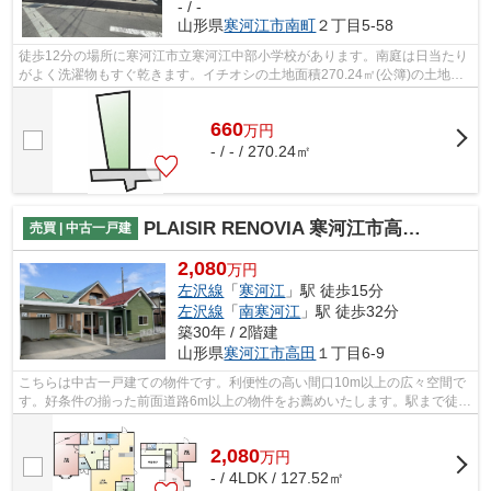
- / -
山形県
寒河江市
南町
２丁目5-58
徒歩12分の場所に寒河江市立寒河江中部小学校があります。南庭は日当たり
がよく洗濯物もすぐ乾きます。イチオシの土地面積270.24㎡(公簿)の土地で
す。売地をお探しの方に是非見て頂き...
660
万
円
- / - / 270.24㎡
PLAISIR RENOVIA 寒河江市高田1丁目
売買 | 中古一戸建
2,080
万円
左沢線
「
寒河江
」駅 徒歩15分
左沢線
「
南寒河江
」駅 徒歩32分
築30年 / 2階建
山形県
寒河江市
高田
１丁目6-9
こちらは中古一戸建ての物件です。利便性の高い間口10m以上の広々空間で
す。好条件の揃った前面道路6m以上の物件をお薦めいたします。駅まで徒歩
15分の場所に立地しています。当社では...
2,080
万
円
- / 4LDK / 127.52㎡