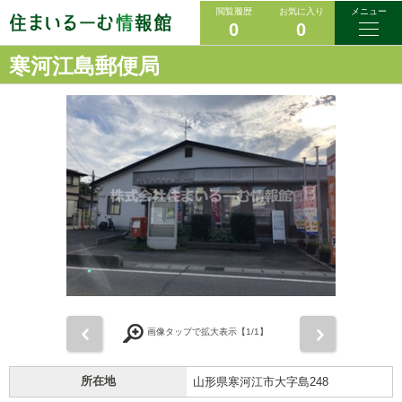
閲覧履歴
お気に入り
メニュー
0
0
寒河江島郵便局
前
次
画像タップで拡大表示【
1
/1】
所在地
山形県寒河江市大字島248