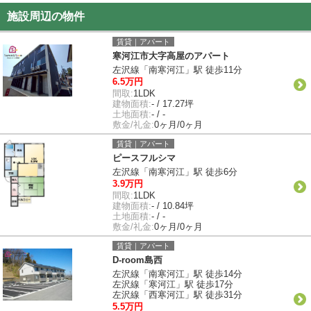
施設周辺の物件
賃貸｜アパート
寒河江市大字高屋のアパート
左沢線「南寒河江」駅 徒歩11分
6.5万円
間取:
1LDK
建物面積:
- / 17.27坪
土地面積:
- / -
敷金/礼金:
0ヶ月/0ヶ月
賃貸｜アパート
ピースフルシマ
左沢線「南寒河江」駅 徒歩6分
3.9万円
間取:
1LDK
建物面積:
- / 10.84坪
土地面積:
- / -
敷金/礼金:
0ヶ月/0ヶ月
賃貸｜アパート
D-room島西
左沢線「南寒河江」駅 徒歩14分
左沢線「寒河江」駅 徒歩17分
左沢線「西寒河江」駅 徒歩31分
5.5万円