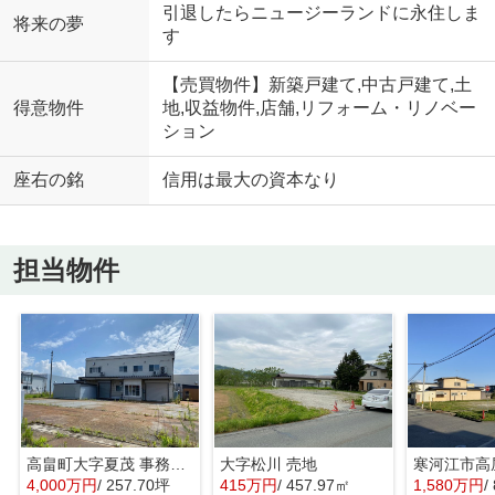
引退したらニュージーランドに永住しま
将来の夢
す
【売買物件】新築戸建て,中古戸建て,土
得意物件
地,収益物件,店舗,リフォーム・リノベー
ション
座右の銘
信用は最大の資本なり
担当物件
高畠町大字夏茂 事務所・工場
大字松川 売地
4,000万円
/ 257.70坪
415万円
/ 457.97㎡
1,580万円
/