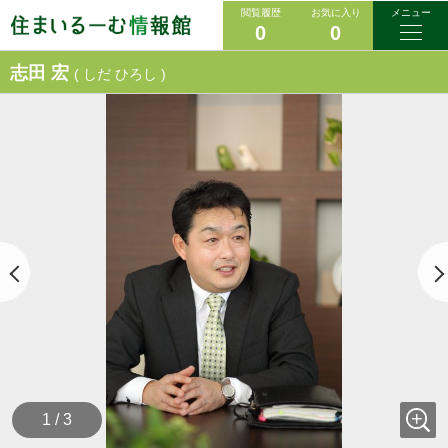
閲覧履歴
お気に入り
メニュー
0
0
志田 宏
( しだ ひろし )
1 / 3