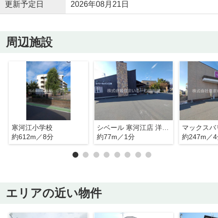
更新予定日
2026年08月21日
周辺施設
寒河江小学校
シベール 寒河江店 洋菓子工房
約612m／8分
約77m／1分
約247m／
エリアの近い物件