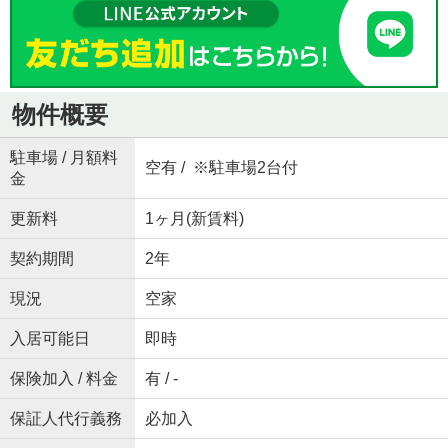
物件概要
駐車場 / 月額料
空有 / ※駐車場2台付
金
更新料
1ヶ月(新賃料)
契約期間
2年
現況
空家
入居可能日
即時
保険加入 / 料金
有 / -
保証人代行義務
必加入