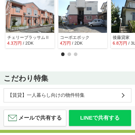
チェリーブラッサムⅡ
コーポエポック
後藤貸家
4.3
万
円
/ 2DK
4
万
円
/ 2DK
6.8
万
円
/ 3
こだわり特集
【賃貸】一人暮らし向けの物件特集
メールで共有する
LINEで共有する