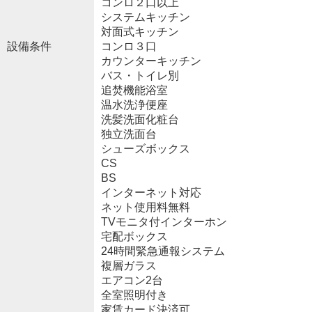
コンロ２口以上
システムキッチン
対面式キッチン
設備条件
コンロ３口
カウンターキッチン
バス・トイレ別
追焚機能浴室
温水洗浄便座
洗髪洗面化粧台
独立洗面台
シューズボックス
CS
BS
インターネット対応
ネット使用料無料
TVモニタ付インターホン
宅配ボックス
24時間緊急通報システム
複層ガラス
エアコン2台
全室照明付き
家賃カード決済可