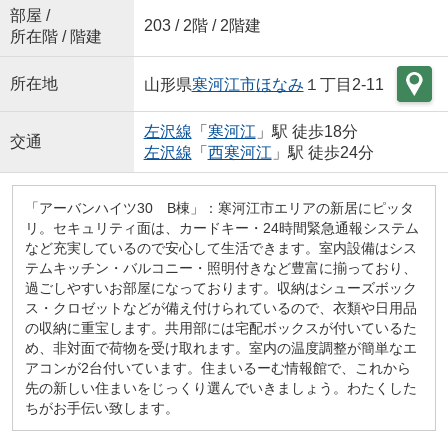
部屋 /
203 / 2階 / 2階建
所在階 / 階建
所在地
山形県
寒河江市
ほなみ
１丁目2-11
左沢線
「
寒河江
」駅 徒歩18分
交通
左沢線
「
西寒河江
」駅 徒歩24分
「アーバンハイツ30 B棟」：寒河江市エリアの新居にピッタ
リ。セキュリティ面は、カードキー・24時間緊急通報システム
など充実しているので安心して生活できます。室内設備はシス
テムキッチン・バルコニー・照明付きなど豊富に揃っており、
過ごしやすいお部屋になっております。収納はシューズボック
ス・クロゼットなどが備え付けられているので、衣類や日用品
の収納に重宝します。共用部には宅配ボックスが付いているた
め、非対面で荷物を受け取れます。室内の温度調整が簡単なエ
アコンが2台付いています。住まいるーむ情報館で、これから
先の新しい住まいをじっくり選んでいきましょう。わたくした
ちがお手伝い致します。