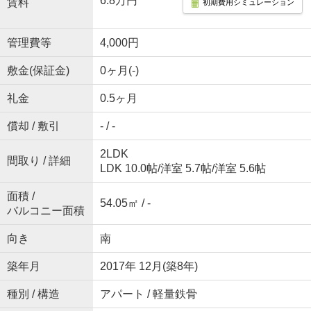
6.8万円
賃料
初期費用シミュレーション
管理費等
4,000円
敷金(保証金)
0ヶ月(-)
礼金
0.5ヶ月
償却 / 敷引
- / -
2LDK
間取り / 詳細
LDK 10.0帖
/
洋室 5.7帖
/
洋室 5.6帖
面積 /
54.05㎡ / -
バルコニー面積
向き
南
築年月
2017年 12月(築8年)
種別 / 構造
アパート / 軽量鉄骨