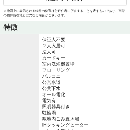
※地図上に表示される物件の位置は付近住所に所在することを表すものであり、実際
の物件所在地とは異なる場合がございます。
特徴
保証人不要
２人入居可
法人可
カードキー
室内洗濯機置場
フローリング
バルコニー
公営水道
公共下水
オール電化
電気有
照明器具付き
駐輪場
敷地内ごみ置き場
IHクッキングヒーター