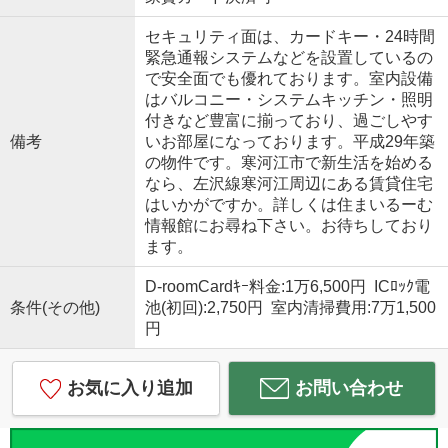
セキュリティ面は、カードキー・24時間
緊急通報システムなどを設置しているの
で安全面でも優れております。室内設備
はバルコニー・システムキッチン・照明
付きなど豊富に揃っており、過ごしやす
備考
いお部屋になっております。平成29年築
の物件です。寒河江市で新生活を始める
なら、左沢線寒河江周辺にある賃貸住宅
はいかがですか。詳しくは住まいるーむ
情報館にお尋ね下さい。お待ちしており
ます。
D-roomCardｷｰ料金:1万6,500円 ICﾛｯｸ電
条件(その他)
池(初回):2,750円 室内清掃費用:7万1,500
円
お気に入り追加
お問い合わせ