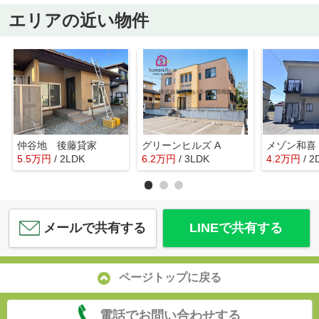
エリアの近い物件
仲谷地 後藤貸家
グリーンヒルズ A
メゾン和喜
5.5
万
円
/ 2LDK
6.2
万
円
/ 3LDK
4.2
万
円
/ 2
メールで共有する
LINEで共有する
ページトップに戻る
電話でお問い合わせする