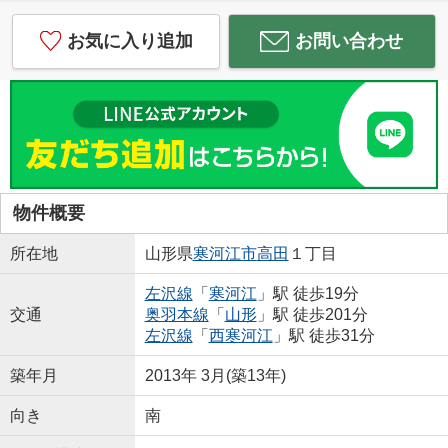
お気に入り追加
お問い合わせ
物件概要
所在地
山形県
寒河江市
高田
１丁目
左沢線
「
寒河江
」駅 徒歩19分
交通
奥羽本線
「
山形
」駅 徒歩201分
左沢線
「
西寒河江
」駅 徒歩31分
築年月
2013年 3月(築13年)
向き
南