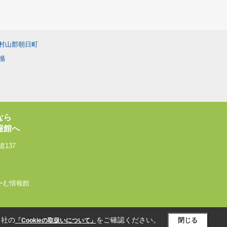
村山郡朝日町
楯
なら
報館へ
137
いるーむ情報館
当社の
をご確認ください。
閉じる
「Cookieの取扱いについて」