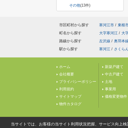
その他
(13件)
市区町村から探す
寒河江市
/
東根
町名から探す
大字寒河江
/
大
路線から探す
左沢線
/
奥羽本
駅から探す
寒河江
/
さくら
ホーム
新築戸建て
会社概要
中古戸建て
プライバシーポリシー
土地
利用規約
事業用
サイトマップ
価格変更物件
物件カタログ
当サイトでは、お客様の当サイト利用状況把握、サービス向上検討