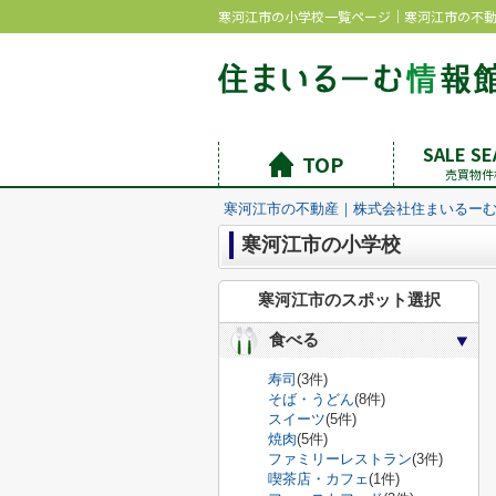
寒河江市の小学校一覧ページ｜寒河江市の不
SALE S
TOP
売買物件
寒河江市の不動産｜株式会社住まいるー
寒河江市の小学校
寒河江市のスポット選択
食べる
寿司
(3件)
そば・うどん
(8件)
スイーツ
(5件)
焼肉
(5件)
ファミリーレストラン
(3件)
喫茶店・カフェ
(1件)