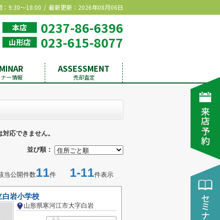
9:30～18:00
最新更新：2026年08月06日
0237-86-6396
本店
023-615-8077
山形店
MINAR
ASSESSMENT
ミナー情報
売却査定
は対応できません。
並び順：
11
1-11
該当公開件数
件
件表示
立白岩小学校
山形県寒河江市大字白岩