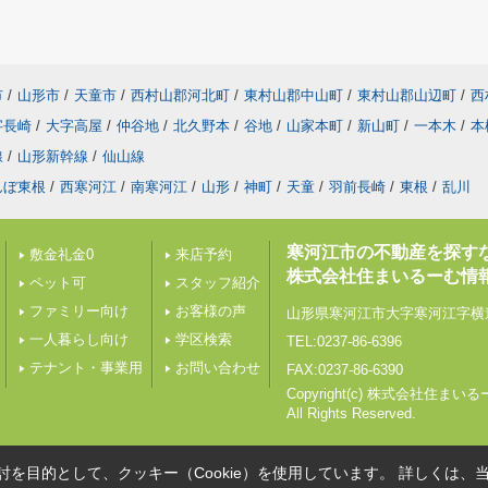
市
/
山形市
/
天童市
/
西村山郡河北町
/
東村山郡中山町
/
東村山郡山辺町
/
西
字長崎
/
大字高屋
/
仲谷地
/
北久野本
/
谷地
/
山家本町
/
新山町
/
一本木
/
本
線
/
山形新幹線
/
仙山線
んぼ東根
/
西寒河江
/
南寒河江
/
山形
/
神町
/
天童
/
羽前長崎
/
東根
/
乱川
寒河江市の不動産を探す
敷金礼金0
来店予約
株式会社住まいるーむ情
ペット可
スタッフ紹介
ファミリー向け
お客様の声
山形県寒河江市大字寒河江字横道
一人暮らし向け
学区検索
TEL:0237-86-6396
テナント・事業用
お問い合わせ
FAX:0237-86-6390
Copyright(c) 株式会社住ま
All Rights Reserved.
を目的として、クッキー（Cookie）を使用しています。
詳しくは、