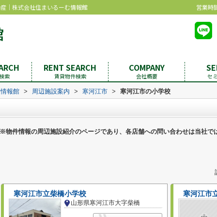
動産｜株式会社住まいるーむ情報館
営業時間：
EARCH
RENT SEARCH
COMPANY
SE
検索
賃貸物件検索
会社概要
セ
む情報館
>
周辺施設案内
>
寒河江市
>
寒河江市の小学校
※物件情報の周辺施設紹介のページであり、各店舗への問い合わせは当社で
寒河江市立柴橋小学校
寒河江市
山形県寒河江市大字柴橋