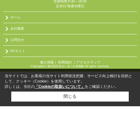
営業時間:9:30～18:00
定休日:毎週水曜日
ホーム
会社概要
お問合せ
PCサイト
個人情報
｜
利用規約
｜
アクセスマップ
Copyright(c) 株式会社住まいるーむ情報館 All rights reserved.
当サイトでは、お客様の当サイト利用状況把握、サービス向上検討を目的と
して、クッキー（Cookie）を使用しています。
詳しくは、当社の
「Cookieの取扱いについて」
をご確認ください。
閉じる