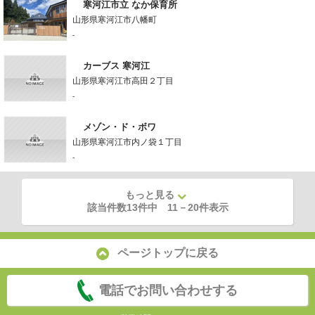
寒河江市立 なか保育所
山形県寒河江市八幡町
-
カーブス 寒河江
山形県寒河江市高田２丁目
-
メゾン・ド・ボワ
山形県寒河江市内ノ袋１丁目
-
もっと見る
該当件数13件中
11
－
20
件表示
ページトップに戻る
電話でお問い合わせする