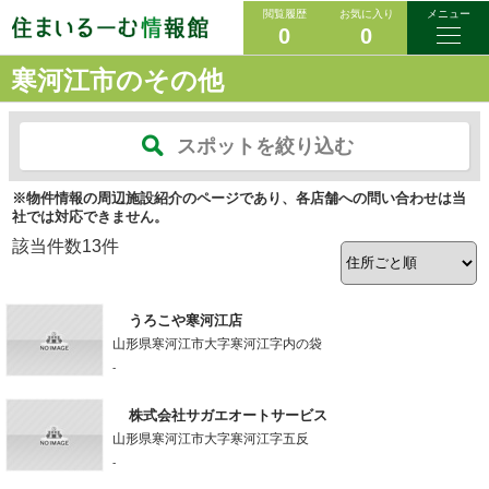
閲覧履歴
お気に入り
メニュー
0
0
寒河江市のその他
スポットを絞り込む
※物件情報の周辺施設紹介のページであり、各店舗への問い合わせは当
社では対応できません。
該当件数
13
件
うろこや寒河江店
山形県寒河江市大字寒河江字内の袋
-
株式会社サガエオートサービス
山形県寒河江市大字寒河江字五反
-