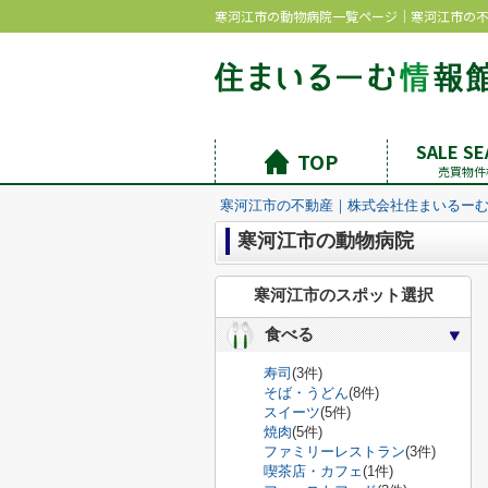
寒河江市の動物病院一覧ページ｜寒河江市の
SALE S
TOP
売買物件
寒河江市の不動産｜株式会社住まいるー
寒河江市の動物病院
寒河江市のスポット選択
食べる
寿司
(3件)
そば・うどん
(8件)
スイーツ
(5件)
焼肉
(5件)
ファミリーレストラン
(3件)
喫茶店・カフェ
(1件)