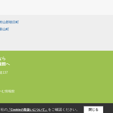
村山郡朝日町
新山町
なら
報館へ
137
いるーむ情報館
当社の
をご確認ください。
閉じる
「Cookieの取扱いについて」