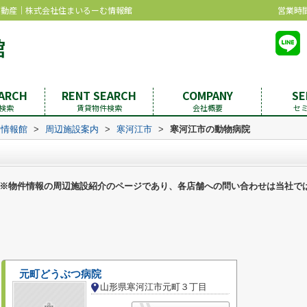
不動産｜株式会社住まいるーむ情報館
営業時間：
EARCH
RENT SEARCH
COMPANY
SE
検索
賃貸物件検索
会社概要
セ
む情報館
>
周辺施設案内
>
寒河江市
>
寒河江市の動物病院
※物件情報の周辺施設紹介のページであり、各店舗への問い合わせは当社で
元町どうぶつ病院
山形県寒河江市元町３丁目