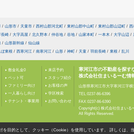
市
/
山形市
/
天童市
/
西村山郡河北町
/
東村山郡中山町
/
東村山郡山辺町
/
西
字長崎
/
大字高屋
/
北久野本
/
仲谷地
/
谷地
/
山家本町
/
一本木
/
大字山辺
/
線
/
山形新幹線
/
仙山線
んぼ東根
/
西寒河江
/
南寒河江
/
山形
/
神町
/
天童
/
羽前長崎
/
東根
/
乱川
寒河江市の不動産を探す
敷金礼金0
来店予約
株式会社住まいるーむ情
ペット可
スタッフ紹介
ファミリー向け
お客様の声
山形県寒河江市大字寒河江字横道
一人暮らし向け
学区検索
TEL:0237-86-6396
テナント・事業用
お問い合わせ
FAX:0237-86-6390
Copyright(c) 株式会社住ま
All Rights Reserved.
を目的として、クッキー（Cookie）を使用しています。
詳しくは、