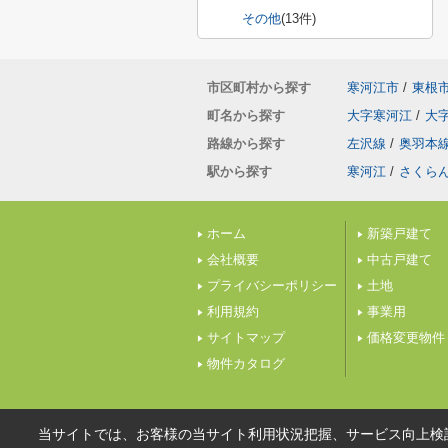
その他
(13件)
市区町村から探す
寒河江市
/
東根
町名から探す
大字寒河江
/
大
路線から探す
左沢線
/
奥羽本
駅から探す
寒河江
/
さくら
ホーム
新築戸建て
会社概要
中古戸建て
プライバシーポリシー
土地
利用規約
事業用
サイトマップ
価格変更物件
物件カタログ
当サイトでは、お客様の当サイト利用状況把握、サービス向上検討