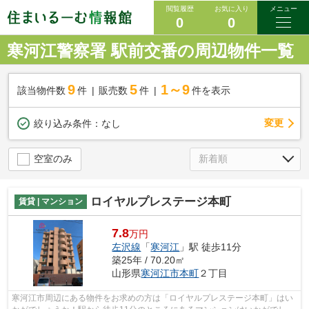
閲覧履歴
お気に入り
メニュー
0
0
寒河江警察署 駅前交番の周辺物件一覧
9
5
1～9
該当物件数
件
販売数
件
件を表示
変更
絞り込み条件：
なし
空室のみ
ロイヤルプレステージ本町
賃貸 | マンション
7.8
万円
左沢線
「
寒河江
」駅 徒歩11分
築25年 / 70.20㎡
山形県
寒河江市
本町
２丁目
寒河江市周辺にある物件をお求めの方は「ロイヤルプレステージ本町」はい