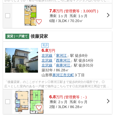
かがでしょうか！駅から徒歩11分のところにあるマンションはいかがでしょ
うか！防犯対策もバッチリなマンショ...
7.8
万
円
(管理費等：3,000円 )
1ヶ月
1ヶ月
敷金
礼金
6階 / 3LDK / 70.20㎡
後藤貸家
賃貸 | 一戸建て
礼0
6.8
万円
左沢線
「
寒河江
」駅 徒歩8分
左沢線
「
西寒河江
」駅 徒歩14分
左沢線
「
南寒河江
」駅 徒歩31分
築32年 / 86.28㎡
山形県
寒河江市
元町
３丁目
「後藤貸家」のここがイチオシ◎寒河江駅まで徒歩約8分の場所です。◎
広々とした室内のある一戸建て物件はこちらです◎左沢線寒河江周辺で賃貸
をお探しなら、当社にお任せください◎お問い...
6.8
万
円
(管理費等：- )
2ヶ月
0ヶ月
敷金
礼金
2階 / 3LDK / 86.28㎡