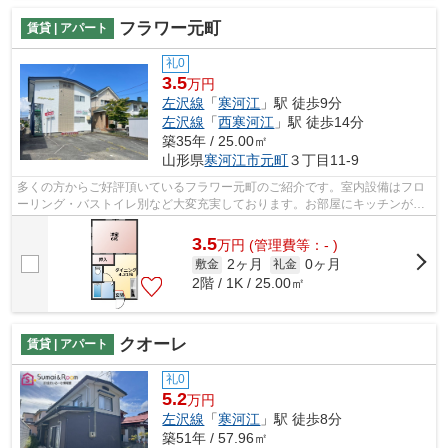
フラワー元町
賃貸 | アパート
礼0
3.5
万円
左沢線
「
寒河江
」駅 徒歩9分
左沢線
「
西寒河江
」駅 徒歩14分
築35年 / 25.00㎡
山形県
寒河江市
元町
３丁目11-9
多くの方からご好評頂いているフラワー元町のご紹介です。室内設備はフロ
ーリング・バストイレ別など大変充実しております。お部屋にキッチンがあ
る住まいです 。礼金不要の物件は初期...
3.5
万
円
(管理費等：- )
2ヶ月
0ヶ月
敷金
礼金
2階 / 1K / 25.00㎡
クオーレ
賃貸 | アパート
礼0
5.2
万円
左沢線
「
寒河江
」駅 徒歩8分
築51年 / 57.96㎡