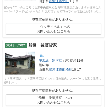
山形県
寒河江市
元町
１丁目
家から471mのところに山形中央信用組合 寒河江支店があります☆便利なス
ーパー「フードセンターたかき 元町店」まで79mです☆付近にある2つの駅
は、用途や行き先に応じて使い分けること...
現在空室情報がありません。
「ウッディベル」への
お問い合わせはこちら
船橋 後藤貸家
賃貸 | 一戸建て
礼0
左沢線
「
寒河江
」駅 徒歩11分
築67年
山形県
寒河江市
船橋町
10-17
ＪＲ寒河江駅、ＪＲ西寒河江駅どちらも徒歩圏内。スーパーにも近く生活に
便利です。
現在空室情報がありません。
「船橋 後藤貸家」への
お問い合わせはこちら