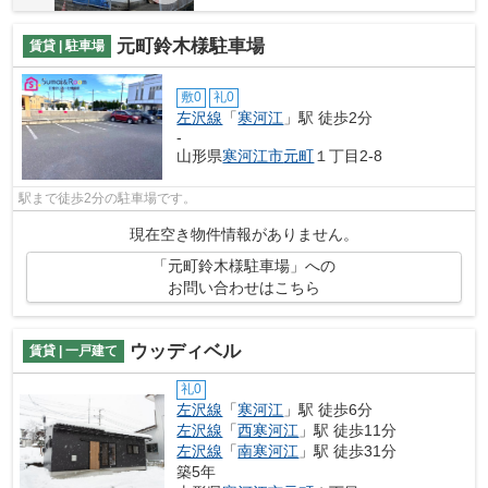
元町鈴木様駐車場
賃貸 | 駐車場
敷0
礼0
左沢線
「
寒河江
」駅 徒歩2分
-
山形県
寒河江市
元町
１丁目2-8
駅まで徒歩2分の駐車場です。
現在空き物件情報がありません。
「元町鈴木様駐車場」への
お問い合わせはこちら
ウッディベル
賃貸 | 一戸建て
礼0
左沢線
「
寒河江
」駅 徒歩6分
左沢線
「
西寒河江
」駅 徒歩11分
左沢線
「
南寒河江
」駅 徒歩31分
築5年