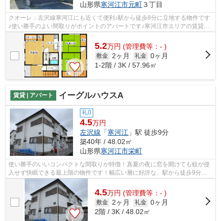
山形県
寒河江市
元町
３丁目
クオーレ：左沢線寒河江にも近くて便利♪駅から徒歩8分に立地する物件です
♪使い勝手のよい間取りがポイントのアパートです♪寒河江市エリアの賃貸探
しなら当社にお任せください♪左沢線寒...
5.2
万
円
(管理費等：- )
2ヶ月
0ヶ月
敷金
礼金
1-2階 / 3K / 57.96㎡
イーグルハウスA
賃貸 | アパート
礼0
4.5
万円
左沢線
「
寒河江
」駅 徒歩9分
築40年 / 48.02㎡
山形県
寒河江市
栄町
使い勝手のいいコンパクトな間取りが特徴！真夏の夜に窓を開けても蚊が侵
入せず快眠できる最上階の物件です！幅広い層に好評な、駅から徒歩9分に
立地する物件です！左沢線寒河江近辺の...
4.5
万
円
(管理費等：- )
2ヶ月
0ヶ月
敷金
礼金
2階 / 3K / 48.02㎡