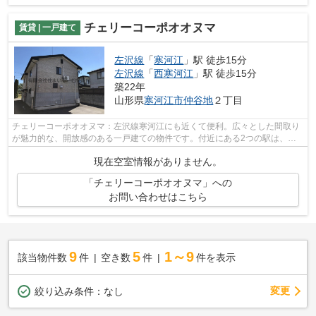
チェリーコーポオオヌマ
賃貸 | 一戸建て
左沢線
「
寒河江
」駅 徒歩15分
左沢線
「
西寒河江
」駅 徒歩15分
築22年
山形県
寒河江市
仲谷地
２丁目
チェリーコーポオオヌマ：左沢線寒河江にも近くて便利。広々とした間取り
が魅力的な、開放感のある一戸建ての物件です。付近にある2つの駅は、用
途や行き先に応じて使い分けることがで...
現在空室情報がありません。
「チェリーコーポオオヌマ」への
お問い合わせはこちら
9
5
1～9
該当物件数
件
空き数
件
件を表示
変更
絞り込み条件：
なし