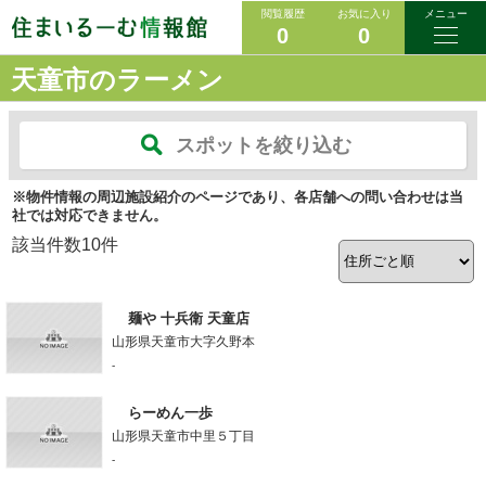
閲覧履歴
お気に入り
メニュー
0
0
天童市のラーメン
スポットを絞り込む
※物件情報の周辺施設紹介のページであり、各店舗への問い合わせは当
社では対応できません。
該当件数
10
件
麺や 十兵衛 天童店
山形県天童市大字久野本
-
らーめん一歩
山形県天童市中里５丁目
-