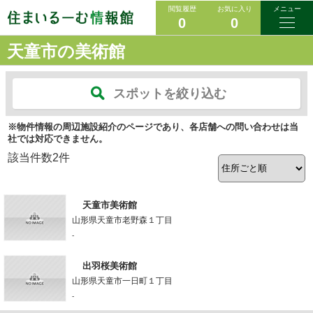
閲覧履歴
お気に入り
メニュー
0
0
天童市の美術館
スポットを絞り込む
※物件情報の周辺施設紹介のページであり、各店舗への問い合わせは当
社では対応できません。
該当件数
2
件
天童市美術館
山形県天童市老野森１丁目
-
出羽桜美術館
山形県天童市一日町１丁目
-