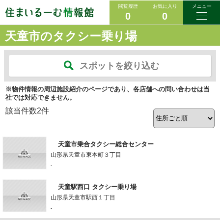
閲覧履歴
お気に入り
メニュー
0
0
天童市のタクシー乗り場
スポットを絞り込む
※物件情報の周辺施設紹介のページであり、各店舗への問い合わせは当
社では対応できません。
該当件数
2
件
天童市乗合タクシー総合センター
山形県天童市東本町３丁目
-
天童駅西口 タクシー乗り場
山形県天童市駅西１丁目
-