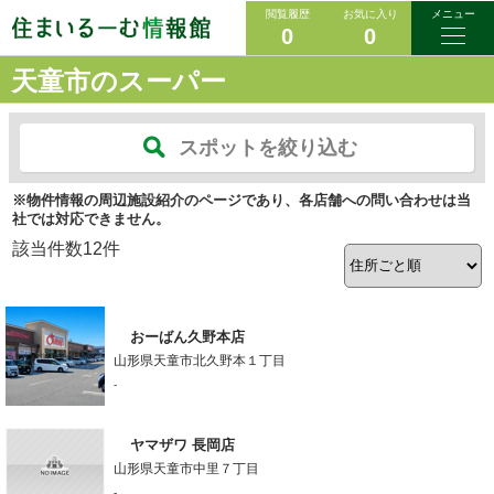
閲覧履歴
お気に入り
メニュー
0
0
天童市のスーパー
スポットを絞り込む
※物件情報の周辺施設紹介のページであり、各店舗への問い合わせは当
社では対応できません。
該当件数
12
件
おーばん久野本店
山形県天童市北久野本１丁目
-
ヤマザワ 長岡店
山形県天童市中里７丁目
-