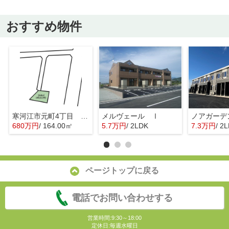
おすすめ物件
寒河江市元町4丁目 売地
メルヴェール Ⅰ
ノアガーデ
680万円
/ 164.00㎡
5.7万円
/ 2LDK
7.3万円
/ 2
ページトップに戻る
電話でお問い合わせする
営業時間:9:30～18:00
定休日:毎週水曜日