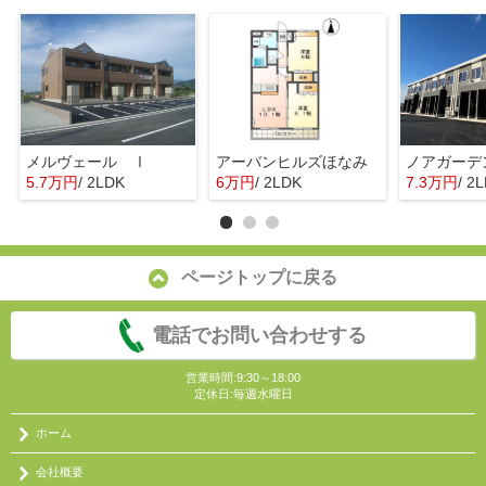
メルヴェール Ⅰ
アーバンヒルズほなみ
ノアガーデ
5.7万円
/ 2LDK
6万円
/ 2LDK
7.3万円
/ 2
ページトップに戻る
電話でお問い合わせする
営業時間:9:30～18:00
定休日:毎週水曜日
ホーム
会社概要