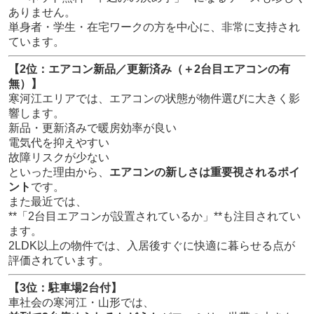
ありません。
単身者・学生・在宅ワークの方を中心に、非常に支持され
ています。
【2位：エアコン新品／更新済み（＋2台目エアコンの有
無）】
寒河江エリアでは、エアコンの状態が物件選びに大きく影
響します。
新品・更新済みで暖房効率が良い
電気代を抑えやすい
故障リスクが少ない
といった理由から、
エアコンの新しさは重要視されるポイ
ント
です。
また最近では、
**「2台目エアコンが設置されているか」**も注目されてい
ます。
2LDK以上の物件では、入居後すぐに快適に暮らせる点が
評価されています。
【3位：駐車場2台付】
車社会の寒河江・山形では、