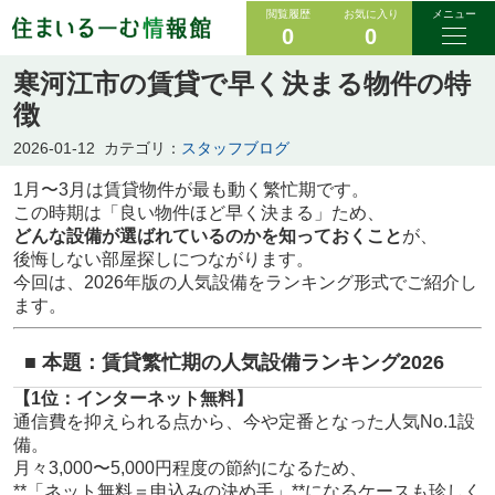
閲覧履歴
お気に入り
メニュー
0
0
寒河江市の賃貸で早く決まる物件の特
徴
2026-01-12
カテゴリ：
スタッフブログ
1月〜3月は賃貸物件が最も動く繁忙期です。
この時期は「良い物件ほど早く決まる」ため、
どんな設備が選ばれているのかを知っておくこと
が、
後悔しない部屋探しにつながります。
今回は、2026年版の人気設備をランキング形式でご紹介し
ます。
■ 本題：賃貸繁忙期の人気設備ランキング2026
【1位：インターネット無料】
通信費を抑えられる点から、今や定番となった人気No.1設
備。
月々3,000〜5,000円程度の節約になるため、
**「ネット無料＝申込みの決め手」**になるケースも珍しく