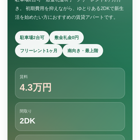
き。 初期費用を抑えながら、ゆとりある2DKで新生
活を始めたい方におすすめの賃貸アパートです。
駐車場2台可
敷金礼金0円
フリーレント1ヶ月
南向き・最上階
賃料
4.3万円
間取り
2DK